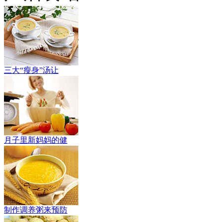
三大“瘦身”汤让
月子里新妈妈的健
制作调养粥来预防