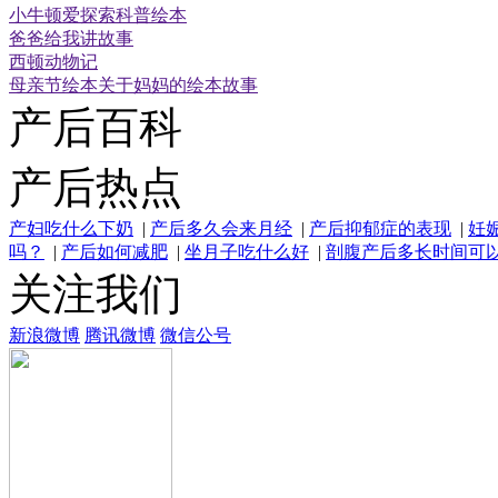
小牛顿爱探索科普绘本
爸爸给我讲故事
西顿动物记
母亲节绘本关于妈妈的绘本故事
产后百科
产后热点
产妇吃什么下奶
|
产后多久会来月经
|
产后抑郁症的表现
|
妊
吗？
|
产后如何减肥
|
坐月子吃什么好
|
剖腹产后多长时间可
关注我们
新浪微博
腾讯微博
微信公号