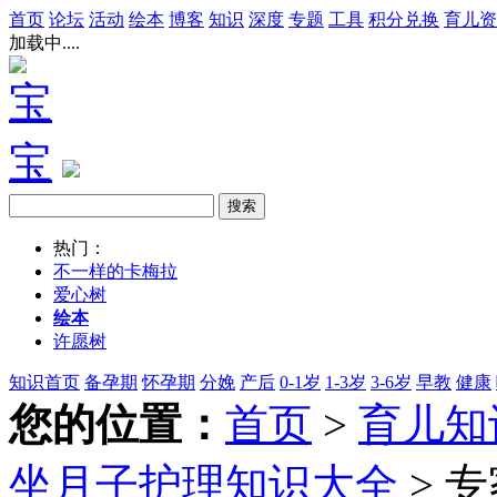
首页
论坛
活动
绘本
博客
知识
深度
专题
工具
积分兑换
育儿资
加载中....
热门：
不一样的卡梅拉
爱心树
绘本
许愿树
知识首页
备孕期
怀孕期
分娩
产后
0-1岁
1-3岁
3-6岁
早教
健康
您的位置：
首页
>
育儿知
坐月子护理知识大全
> 