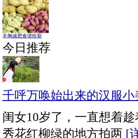
丰胸减肥食谱给新
今日推荐
千呼万唤始出来的汉服小
闺女10岁了，一直想着
秀花红柳绿的地方拍两
[