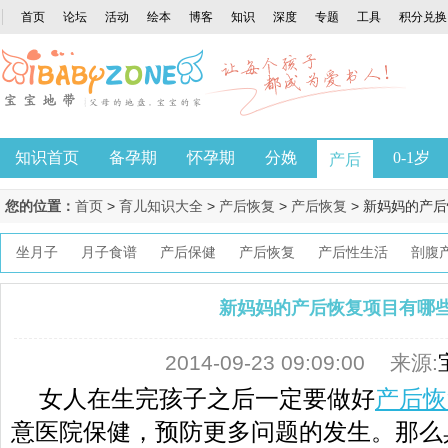
首页
论坛
活动
绘本
博客
知识
深度
专题
工具
积分兑换
知识首页
备孕期
怀孕期
分娩
0-1岁
产后
您的位置：
首页
>
育儿知识大全
>
产后恢复
>
产后恢复
> 新妈妈的产
坐月子
月子食谱
产后保健
产后恢复
产后性生活
剖腹
新妈妈的产后恢复项目有哪
2014-09-23 09:09:00
来源:
女人在生完孩子之后一定要做好
产后恢
意医院保健，预防更多问题的发生。那么